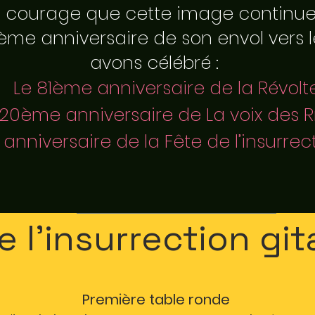
le courage que cette image continu
ème anniversaire de son envol vers le
avons célébré :
Le 81ème anniversaire de la Révolt
 20ème anniversaire de La voix des 
anniversaire de la Fête de l’insurrec
e l'insurrection g
Première table ronde