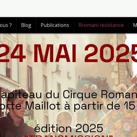
ous ?
Blog
Publications
Rromani resistance
M
24 MAI 202
apiteau du Cirque Roma
Porte Maillot à partir de 1
édition 2025