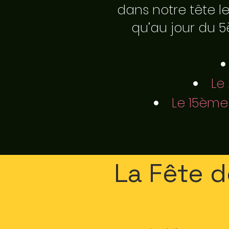
dans notre tête 
qu’au jour du 5
Le
Le 15ème 
La Fête d