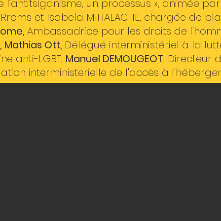
 l’antitsiganisme, un processus », animée par S
s Rroms et Isabela MIHALACHE, chargée de pl
-Rome,
Ambassadrice pour les droits de l'homm
, Mathias Ott,
Délégué interministériel à la lut
ine anti-LGBT,
Manuel DEMOUGEOT
, Directeur 
gation interministerielle de l'accès à l'hébe