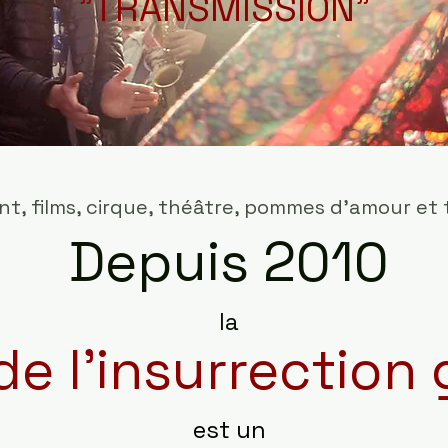
"TRANSMISSION"
t, films, cirque, théâtre, pommes d'amour et tir
Depuis 2010
la
de l'insurrection 
est un