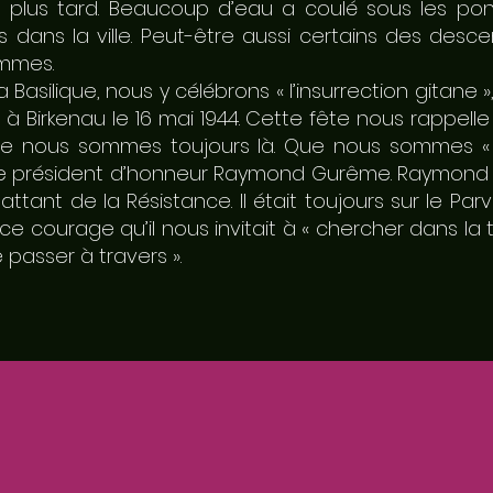
 plus tard. Beaucoup d’eau a coulé sous les pont
és dans la ville. Peut-être aussi certains des de
ommes.
a Basilique, nous y célébrons « l’insurrection gitane 
 à Birkenau le 16 mai 1944. Cette fête nous rappel
 que nous sommes toujours là. Que nous sommes «
e président d’honneur Raymond Gurême. Raymond a
t de la Résistance. Il était toujours sur le Parvis 
c ce courage qu’il nous invitait à « chercher dans l
e passer à travers ».