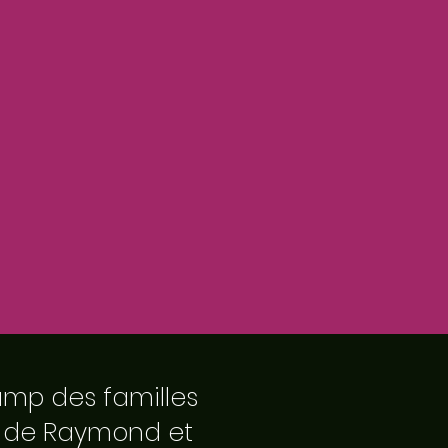
amp des familles
e de Raymond et