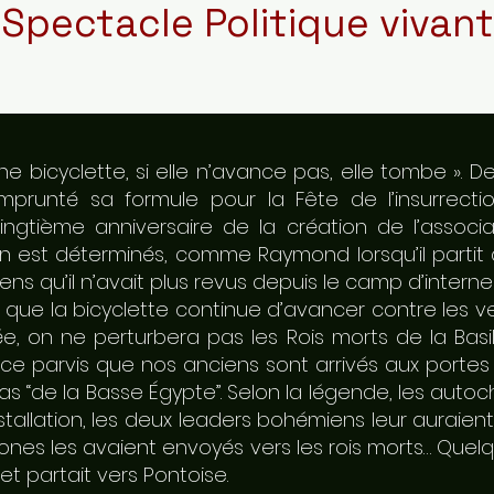
Spectacle Politique vivant
ne bicyclette, si elle n’avance pas, elle tombe ».
prunté sa formule pour la Fête de l’insurrecti
vingtième anniversaire de la création de l’associ
on est déterminés, comme Raymond lorsqu’il partit d
iens qu’il n’avait plus revus depuis le camp d’inter
ur que la bicyclette continue d’avancer contre les 
e, on ne perturbera pas les Rois morts de la Basi
r ce parvis que nos anciens sont arrivés aux portes
 “de la Basse Égypte”. Selon la légende, les autoc
nstallation, les deux leaders bohémiens leur auraie
htones les avaient envoyés vers les rois morts… Que
 et partait vers Pontoise.