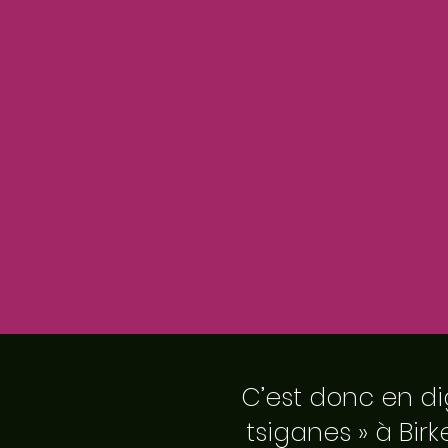
C’est donc en di
tsiganes » à Bi