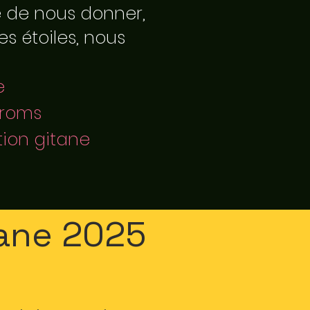
e de nous donner,
s étoiles, nous
e
Rroms
tion gitane
itane 2025