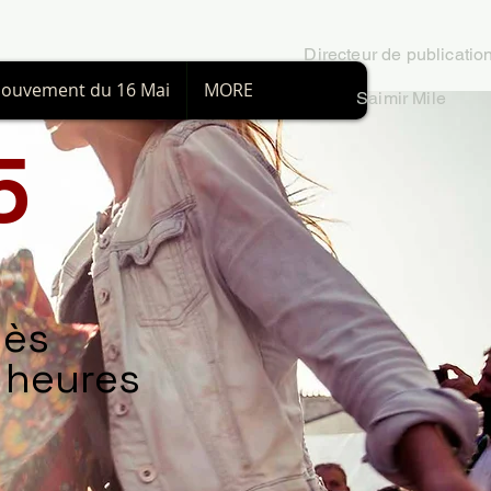
Directeur
de publicatio
ouvement du 16 Mai
MORE
Saimir Mile
5
nès
5 heures