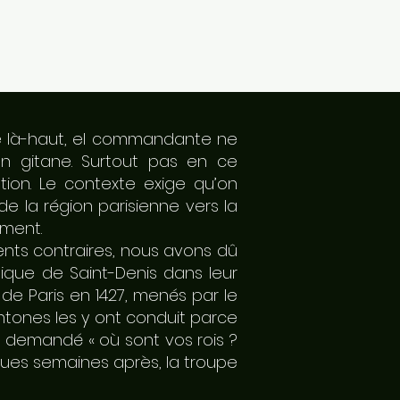
 De là-haut, el commandante ne
on gitane. Surtout pas en ce
ation. Le contexte exige qu’on
e la région parisienne vers la
nement.
vents contraires, nous avons dû
lique de Saint-Denis dans leur
 de Paris en 1427, menés par le
htones les y ont conduit parce
nt demandé « où sont vos rois ?
lques semaines après, la troupe