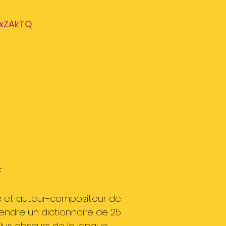
kxZAkTQ
F
ète et auteur-compositeur de
endre un dictionnaire de 25
lus obscurs de la langue