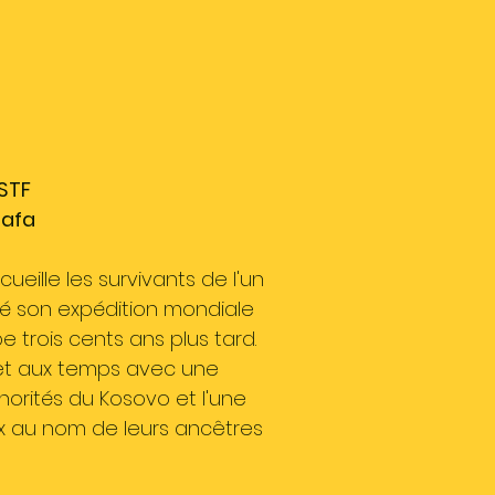
OSTF
tafa
ueille les survivants de l'un
cé son expédition mondiale
e trois cents ans plus tard.
ux et aux temps avec une
norités du Kosovo et l'une
oix au nom de leurs ancêtres