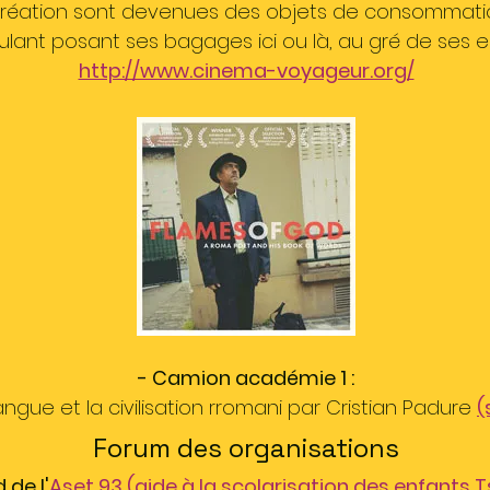
création sont devenues des objets de consommation
lant posant ses bagages ici ou là, au gré de ses e
http://www.cinema-voyageur.org/
- Camion académie 1 :
 langue et la civilisation rromani par Cristian Padure
(
Forum des organisations
 de l'
Aset 93 (aide à la scolarisation des enfants 