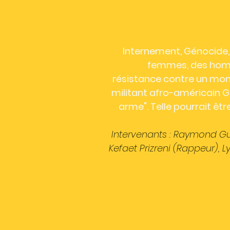
Internement, Génocide, 
femmes, des homm
résistance
contre un mond
militant afro-américain Ge
arme". Telle pourrait êtr
Intervenants : Raymond Gur
Kefaet Prizreni (Rappeur), L