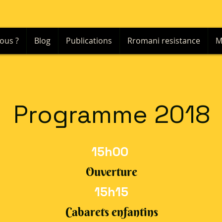
ous ?
Blog
Publications
Rromani resistance
M
Programme 2018
15h00
Ouverture
15h15
Cabarets enfantins