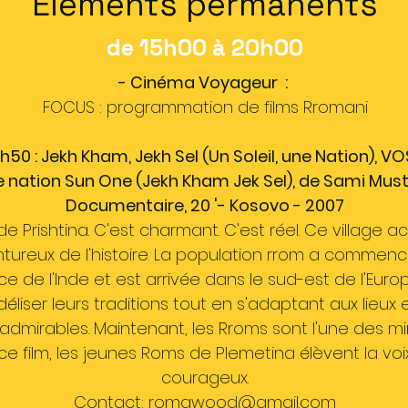
Éléments permanents
de 15h00 à 20h00
- Cinéma Voyageur :
FOCUS : programmation de films Rromani
h50 : Jekh Kham, Jekh Sel (Un Soleil, une Nation), V
 nation Sun One (Jekh Kham Jek Sel), de Sami Mus
Documentaire, 20 '- Kosovo - 2007
 Prishtina. C'est charmant. C'est réel. Ce village acc
tureux de l'histoire. La population rrom a commen
 de l'Inde et est arrivée dans le sud-est de l'Europ
 fidéliser leurs traditions tout en s'adaptant aux lie
admirables. Maintenant, les Rroms sont l'une des mi
 ce film, les jeunes Roms de Plemetina élèvent la v
courageux.
Contact: romawood@gmail.com