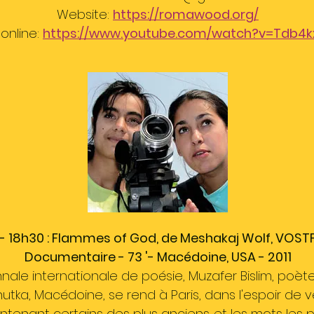
Website:
https://romawood.org/
online:
https://www.youtube.com/watch?v=Tdb4
- 18h30 : Flammes of God, de Meshakaj Wolf, VOST
Documentaire - 73 '- Macédoine, USA - 2011
ennale internationale de poésie, Muzafer Bislim, po
ka, Macédoine, se rend à Paris, dans l'espoir de v
tenant certains des plus anciens. et les mots les p