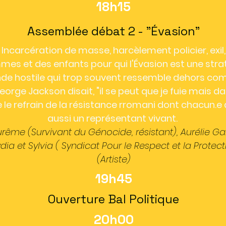
18h15
Assemblée débat 2 - "Évasion"
Incarcération de masse, harcèlement policier, exil,
es et des enfants pour qui
l'Évasion
est une stra
e hostile qui trop souvent ressemble dehors com
orge Jackson disait, "il se peut que je fuie mais d
e le refrain de la résistance rromani dont chacun.e d
aussi un représentant vivant.
ême (Survivant du Génocide, résistant), Aurélie Ga
ydia et Sylvia ( Syndicat Pour le Respect et la Protect
(Artiste)
19h45
Ouverture Bal Politique
20h00