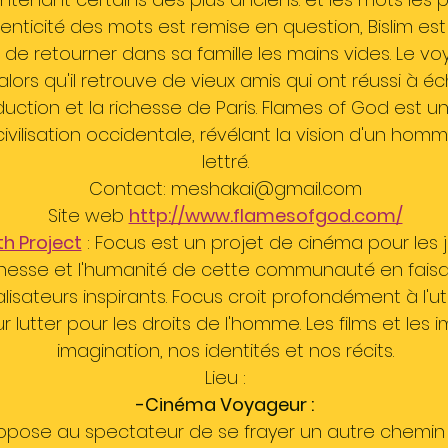
henticité des mots est remise en question, Bislim est
de retourner dans sa famille les mains vides. Le vo
alors qu'il retrouve de vieux amis qui ont réussi à é
duction et la richesse de Paris. Flames of God est u
la civilisation occidentale, révélant la vision d'un h
lettré.
Contact: meshakai@gmail.com
Site web
http://www.flamesofgod.com/
 Project
: Focus est un projet de cinéma pour les
 richesse et l'humanité de cette communauté en fai
isateurs inspirants. Focus croit profondément à l'uti
ur lutter pour les droits de l'homme. Les films et le
imagination, nos identités et nos récits.
Lieu :
-Cinéma Voyageur :
pose au spectateur de se frayer un autre chemin