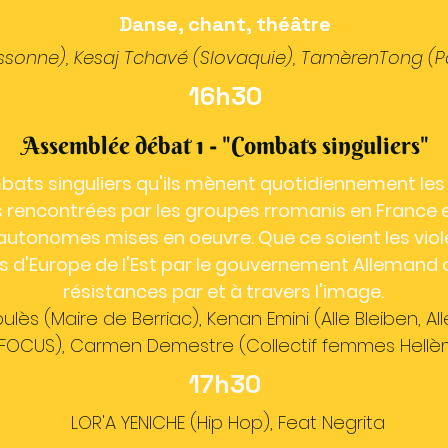
Danse, chant, théâtre
Essonne), Kesaj Tchavé (Slovaquie), TamèrenTong (Pa
16h30
Assemblée débat 1 - "Combats singuliers"
mbats singuliers qu'ils mènent quotidiennement le
rencontrées par les groupes rromanis en France et
 autonomes mises en oeuvre. Que ce soient les vio
s d'Europe de l'Est par le gouvernement Allemand o
résistances par et à travers l'image.
oulès (Maire de Berriac), Kenan Emini (Alle Bleiben, 
, FOCUS), Carmen Demestre (Collectif femmes Hell
17h30
LOR'A YENICHE (Hip Hop), Feat Negrita