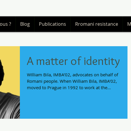
ous ?
Blog
Publications
Rromani resistance
M
A matter of identity
WIlliam Bila, IMBA’02, advocates on behalf of
Romani people. When William Bila, IMBA’02,
moved to Prague in 1992 to work at the...