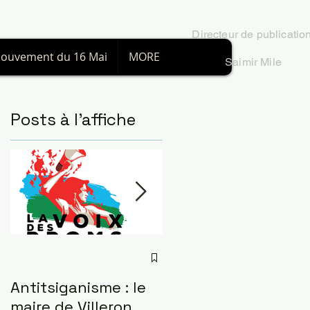
Directeur
de publicatio
ouvement du 16 Mai
MORE
Saimir Mile
Posts à l'affiche
Antitsiganisme : le
L'insurrection gitan
maire de Villeron
à Paris le 24 mai