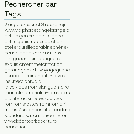
Rechercher par
Tags
2 august
Essertet
Girac
Kendji
PECAO
alphabet
angela
angelo
anti-tsiganisme
antitsigane
antitsiganisme
association
atelier
aurélie
carabine
chênex
courthiade
discriminations
en ligne
enceinte
enquête
expulsion
femme
formation
garand
gens du voyage
gitane
génocide
haine
haute-savoie
insurrection
kudla
la voix des rroms
langue
maire
marcel
mémorial
nti-roms
pairs
plainte
racisme
ressources
rom
roms
rostas
rrom
rromani
rroms
résistance
sinté
standard
standardisation
tir
tuée
villeron
viry
voix
écrit
écrite
écriture
éducation