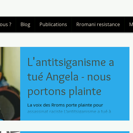
ous ?
Blog
Publications
Rromani resistance
M
L'antitsiganisme a
tué Angela - nous
portons plainte
La voix des Rroms porte plainte pour
assassinat raciste L’antitsiganisme a tué à
Chênex (Haute-Savoie). Angela Rostas, 40 ans,
mère de...