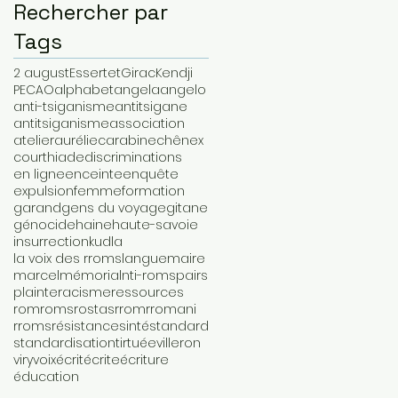
Rechercher par
Tags
2 august
Essertet
Girac
Kendji
PECAO
alphabet
angela
angelo
anti-tsiganisme
antitsigane
antitsiganisme
association
atelier
aurélie
carabine
chênex
courthiade
discriminations
en ligne
enceinte
enquête
expulsion
femme
formation
garand
gens du voyage
gitane
génocide
haine
haute-savoie
insurrection
kudla
la voix des rroms
langue
maire
marcel
mémorial
nti-roms
pairs
plainte
racisme
ressources
rom
roms
rostas
rrom
rromani
rroms
résistance
sinté
standard
standardisation
tir
tuée
villeron
viry
voix
écrit
écrite
écriture
éducation