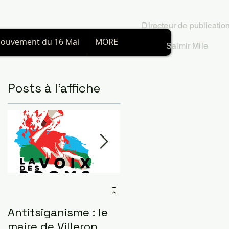
Directeur
de publicatio
ouvement du 16 Mai
MORE
Saimir Mile
Posts à l'affiche
Antitsiganisme : le
L'insurrection gitan
maire de Villeron
à Paris le 24 mai