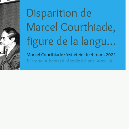
Disparition de
Marcel Courthiade,
figure de la langue
rromani
Marcel Courthiade s'est éteint le 4 mars 2021
à Tirana (Albanie) à l’âge de 67 ans. Avec lui,
les Rroms perdent une ressource...