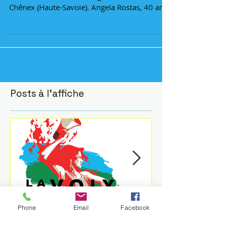
La voix des Rroms porte plainte pour
assassinat raciste L’antitsiganisme a tué à
Chênex (Haute-Savoie). Angela Rostas, 40 ans,
mère de...
Posts à l'affiche
Phone
Email
Facebook