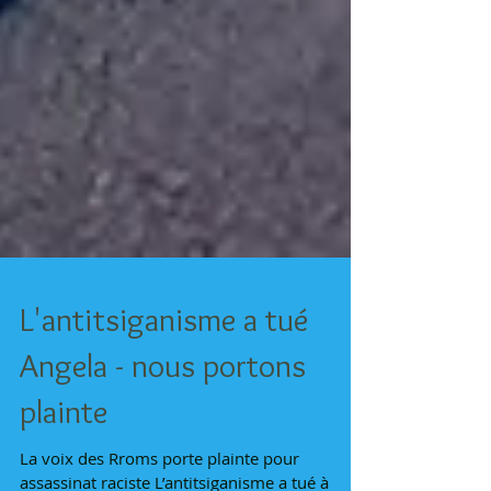
L'antitsiganisme a tué
Angela - nous portons
plainte