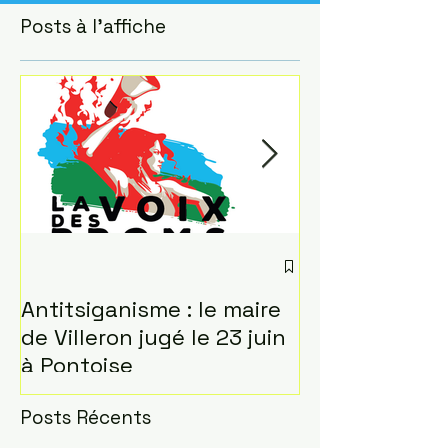
Posts à l'affiche
Antitsiganisme : le maire
L'insurrection
de Villeron jugé le 23 juin
Paris le 24 ma
à Pontoise
Posts Récents