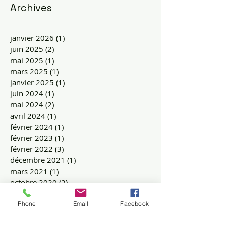
Archives
janvier 2026
(1)
1 post
juin 2025
(2)
2 posts
mai 2025
(1)
1 post
mars 2025
(1)
1 post
janvier 2025
(1)
1 post
juin 2024
(1)
1 post
mai 2024
(2)
2 posts
avril 2024
(1)
1 post
février 2024
(1)
1 post
février 2023
(1)
1 post
février 2022
(3)
3 posts
décembre 2021
(1)
1 post
mars 2021
(1)
1 post
octobre 2020
(2)
2 posts
juillet 2020
(2)
2 posts
mai 2020
(2)
2 posts
Phone
Email
Facebook
mars 2020
(1)
1 post