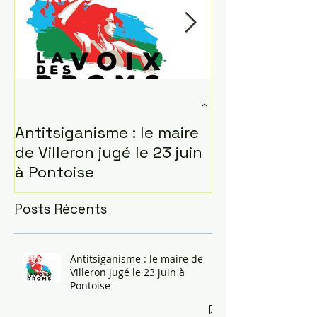
Antitsiganisme : le maire
L'insurrection
de Villeron jugé le 23 juin
Paris le 24 ma
à Pontoise
Posts Récents
Antitsiganisme : le maire de
Villeron jugé le 23 juin à