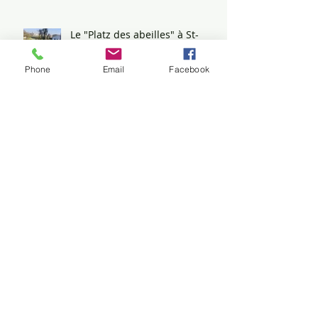
Phone
Email
Facebook
Le "Platz des abeilles" à St-
Denis
Six Villeronnais, dont leur
maire, jugés pour
antitsiganisme
Marin, parcours d’un
combattant