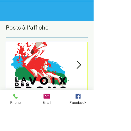
commis des actes de v
Posts à l'affiche
Phone
Email
Facebook
Antitsiganisme : le maire
L'insurrection