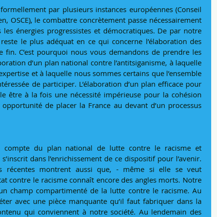
u formellement par plusieurs instances européennes (Conseil 
en, OSCE), le combattre concrètement passe nécessairement 
 les énergies progressistes et démocratiques. De par notre 
 reste le plus adéquat en ce qui concerne l’élaboration des 
te fin. C’est pourquoi nous vous demandons de prendre les 
boration d’un plan national contre l’antitsiganisme, à laquelle 
expertise et à laquelle nous sommes certains que l’ensemble 
intéressée de participer. L’élaboration d’un plan efficace pour 
 être à la fois une nécessité impérieuse pour la cohésion 
 opportunité de placer la France au devant d’un processus 
compte du plan national de lutte contre le racisme et 
’inscrit dans l’enrichissement de ce dispositif pour l’avenir. 
tes récentes montrent aussi que, - même si elle se veut 
Etat contre le racisme connaît encore des angles morts. Notre 
n champ compartimenté de la lutte contre le racisme. Au 
léter avec une pièce manquante qu’il faut fabriquer dans la 
ontenu qui conviennent à notre société. Au lendemain des 