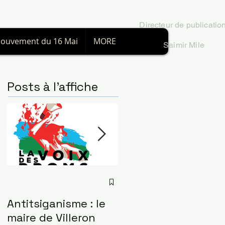
Directeur
de publicatio
ouvement du 16 Mai
MORE
Saimir Mile
Posts à l'affiche
Antitsiganisme : le
L'insurrection gitan
maire de Villeron
à Paris le 24 mai