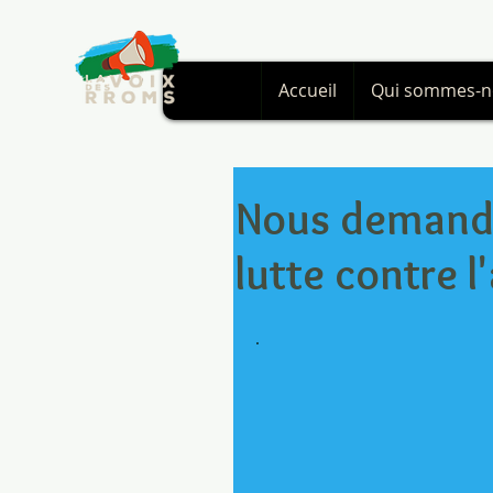
Accueil
Qui sommes-n
Nous demando
lutte contre 
.   