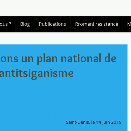
ous ?
Blog
Publications
Rromani resistance
M
ns un plan national de
l'antitsiganisme
.  
  Saint-Denis, le 14 juin 2019