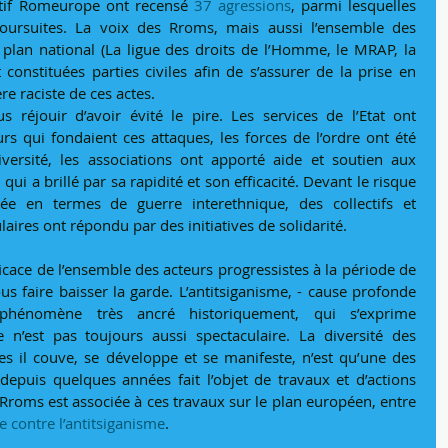
ctif Romeurope ont recensé 
37 agressions
, parmi lesquelles 
 poursuites. La voix des Rroms, mais aussi l’ensemble des 
e plan national (La ligue des droits de l’Homme, le MRAP, la 
onstituées parties civiles afin de s’assurer de la prise en 
re raciste de ces actes.
 réjouir d’avoir évité le pire. Les services de l’Etat ont 
 qui fondaient ces attaques, les forces de l’ordre ont été 
versité, les associations ont apporté aide et soutien aux 
ui a brillé par sa rapidité et son efficacité. Devant le risque 
tée en termes de guerre interethnique, des collectifs et 
aires ont répondu par des initiatives de solidarité.
icace de l’ensemble des acteurs progressistes à la période de 
s faire baisser la garde. L’antitsiganisme, - cause profonde 
phénomène très ancré historiquement, qui s’exprime 
’est pas toujours aussi spectaculaire. La diversité des 
es il couve, se développe et se manifeste, n’est qu’une des 
depuis quelques années fait l’objet de travaux et d’actions 
Rroms est associée à ces travaux sur le plan européen, entre 
e contre l’antitsiganisme
.